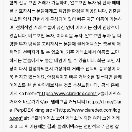
함께 신규 코인 거래가 가능하며, 알트코인 투자 및 단타 매매
를 선호하시는 분들에게도 적합한 환경을 제공합니다. 입출금
시스템 역시 간편하게 구성되어 있어 빠른 자금 이동이 가능하
며, 전체적인 거래 흐름이 끊김 없이 이어지는 점이 인상적이
었습니다. 비트코인 투자, 이더리움 투자, 알트코인 투자 등 다
양한 투자 방식을 고려하시는 분들께 클레어덱스는 충분히 매
력적인 선택지가 될 수 있으며, 기존 거래소에서 이동을 고민
하시는 분들에게도 좋은 대안이 될 수 있습니다. 최근 코인 시
장이 다시 활성화되면서 가상화폐 거래소 선택의 중요성이 더
욱 커지고 있는데요, 안정적이고 빠른 거래소를 찾는다면 클레
어덱스를 한 번 확인해보시는 것을 추천드립니다. 공식 홈페
이지 <a href="
https://www.claredex.com/"
>클레어덱스
거래소 바로가기</a> 텔레그램 커뮤니티
https://t.me/Clar
e_PerpDEX
<img src="
https://www.claredex.com/log
o.png"
alt="클레어덱스 코인 거래소"> 직접 여러 코인 거래
소 비교 후 이용해본 결과, 클레어덱스는 전반적으로 균형 잡