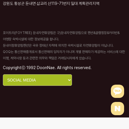
강원도 횡성군 둔내면 삽교리 산119-71번지 일대 계획관리지역
포이트리(FOYTREE) 둔내자연휴양림은 구)둔내자연휴양림으로 펜션&글램핑장&카라반&
야영장 숙박시설에 대한 정보제공을 합니다.
둔내이랑휴양림펜션은 국유 청태산 자락에 위치한 숙박시설로 자연휴양림이 아닙니다.
QOQ는 통신판매중개로서 통신판매의 당자자가 아니며 개별 판매자가 제공하는 서비스에 대한
이행, 계약사항 등과 관련한 의무와 책임은 거래당사자에게 있습니다.
Copyrightⓒ 1992 DoonNae. All rights reserved.