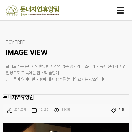
One
team
One
spirit
One
goal
FOYTREE
IMAGE VIEW
포이트리는 둔내자연휴양림 지역의 맑은 공기와 새소리가 가득한 천혜의 자연
환경으로 그 속에는 원초적 숨결이
넘나들며 잃어버린 고향에 대한 향수를 불러일으키는 장소입니다
둔내자연휴양림
포이트리
12-29
3935
겨울