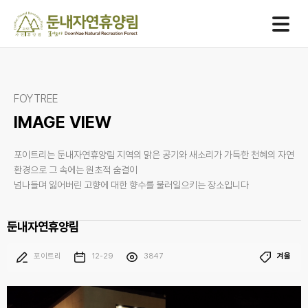
One
team
One
spirit
One
goal
FOYTREE
IMAGE VIEW
포이트리는 둔내자연휴양림 지역의 맑은 공기와 새소리가 가득한 천혜의 자연
환경으로 그 속에는 원초적 숨결이
넘나들며 잃어버린 고향에 대한 향수를 불러일으키는 장소입니다
둔내자연휴양림
포이트리
12-29
3847
겨울