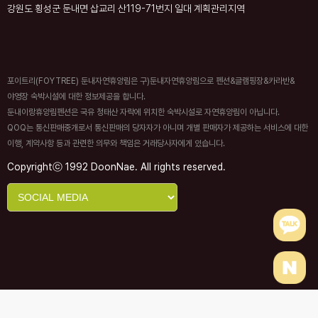
강원도 횡성군 둔내면 삽교리 산119-71번지 일대 계획관리지역
포이트리(FOYTREE) 둔내자연휴양림은 구)둔내자연휴양림으로 펜션&글램핑장&카라반&
야영장 숙박시설에 대한 정보제공을 합니다.
둔내이랑휴양림펜션은 국유 청태산 자락에 위치한 숙박시설로 자연휴양림이 아닙니다.
QOQ는 통신판매중개로서 통신판매의 당자자가 아니며 개별 판매자가 제공하는 서비스에 대한
이행, 계약사항 등과 관련한 의무와 책임은 거래당사자에게 있습니다.
Copyrightⓒ 1992 DoonNae. All rights reserved.