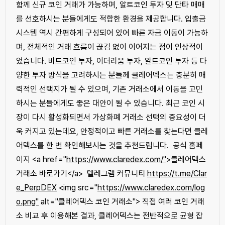
함께 신규 코인 거래가 가능하며, 알트코인 투자 및 단타 매매
를 선호하시는 분들에게도 적합한 환경을 제공합니다. 입출금
시스템 역시 간편하게 구성되어 있어 빠른 자금 이동이 가능하
며, 전체적인 거래 흐름이 끊김 없이 이어지는 점이 인상적이
었습니다. 비트코인 투자, 이더리움 투자, 알트코인 투자 등 다
양한 투자 방식을 고려하시는 분들께 클레어덱스는 충분히 매
력적인 선택지가 될 수 있으며, 기존 거래소에서 이동을 고민
하시는 분들에게도 좋은 대안이 될 수 있습니다. 최근 코인 시
장이 다시 활성화되면서 가상화폐 거래소 선택의 중요성이 더
욱 커지고 있는데요, 안정적이고 빠른 거래소를 찾는다면 클레
어덱스를 한 번 확인해보시는 것을 추천드립니다. 공식 홈페
이지 <a href="
https://www.claredex.com/"
>클레어덱스
거래소 바로가기</a> 텔레그램 커뮤니티
https://t.me/Clar
e_PerpDEX
<img src="
https://www.claredex.com/log
o.png"
alt="클레어덱스 코인 거래소"> 직접 여러 코인 거래
소 비교 후 이용해본 결과, 클레어덱스는 전반적으로 균형 잡