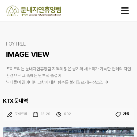
One
team
One
spirit
One
goal
FOYTREE
IMAGE VIEW
포이트리는 둔내자연휴양림 지역의 맑은 공기와 새소리가 가득한 천혜의 자연
환경으로 그 속에는 원초적 숨결이
넘나들며 잃어버린 고향에 대한 향수를 불러일으키는 장소입니다
KTX 둔내역
포이트리
12-29
902
겨울