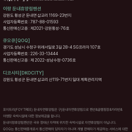
이랑 둔내휴양림펜션
강원도 횡성군 둔내면 삽교리 1169-23번지
사업자등록번호 : 787-88-01593
통신판매신고증 : 제2021-강원횡성-76호
큐오큐[QOQ]
경기도 성남시 수정구 위례서일로 3길 28-4 SG프라자 107호
사업자등록번호 : 226-33-13444
통신판매신고증 : 제 2022-성남수정-0736호
디코시티[DKOCITY]
강원도 횡성군 둔내면 삽교리 산119-71번지 일대 계획관리지역
포이트리(FOYTREE) 둔내자연휴양림은 구)둔내자연휴양림으로 펜션&글램핑장&카라반&
야영장 숙박시설에 대한 정보제공을 합니다.
둔내이랑휴양림펜션은 국유 청태산 자락에 위치한 숙박시설로 자연휴양림이 아닙니다.
QOQ는 통신판매중개로서 통신판매의 당자자가 아니며 개별 판매자가 제공하는 서비스에 대한