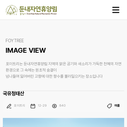
One
team
One
spirit
One
goal
FOYTREE
IMAGE VIEW
포이트리는 둔내자연휴양림 지역의 맑은 공기와 새소리가 가득한 천혜의 자연
환경으로 그 속에는 원초적 숨결이
넘나들며 잃어버린 고향에 대한 향수를 불러일으키는 장소입니다
국유청태산
포이트리
12-29
840
여름