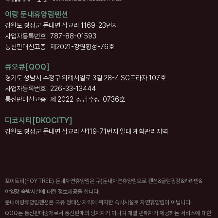
이랑 둔내휴양림펜션
강원도 횡성군 둔내면 삽교리 1169-23번지
사업자등록번호 : 787-88-01593
통신판매신고증 : 제2021-강원횡성-76호
큐오큐[QOQ]
경기도 성남시 수정구 위례서일로 3길 28-4 SG프라자 107호
사업자등록번호 : 226-33-13444
통신판매신고증 : 제 2022-성남수정-0736호
디코시티[DKOCITY]
강원도 횡성군 둔내면 삽교리 산119-71번지 일대 계획관리지역
포이트리(FOYTREE) 둔내자연휴양림은 구)둔내자연휴양림으로 펜션&글램핑장&카라반&
야영장 숙박시설에 대한 정보제공을 합니다.
둔내이랑휴양림펜션은 국유 청태산 자락에 위치한 숙박시설로 자연휴양림이 아닙니다.
QOQ는 통신판매중개로서 통신판매의 당자자가 아니며 개별 판매자가 제공하는 서비스에 대한